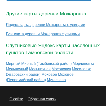
Другие карты деревни Можаровка
Яндекс карта деревни Можаровка с улицами
Гугл карта деревни Можаровка с улицами
Спутниковые Яндекс карты населенных
пунктов Тамбовской области
Мирный
Мирный (Тамбовский район)
Мерлиновка
Мельничный
Мельничная
Мосоловка
Мосоловка
(Уваровский район)
Моховое
Моховое
(Первомайский район)
Мутасьево
О сайте
Обратная связь