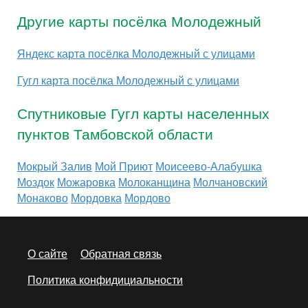
Другие карты посёлка Молодежный
Яндекс карта посёлка Молодежный с улицами
Гугл карта посёлка Молодежный с улицами
Спутниковые Гугл карты населенных
пунктов Тамбовской области
Мокрый Залив
Мой Приют
Моисеево-Алабушка
Моздок
Можаровка
Молоканщина
Молчановский
Монаково
Мордовка
Мордово
О сайте
Обратная связь
Политика конфидициальности