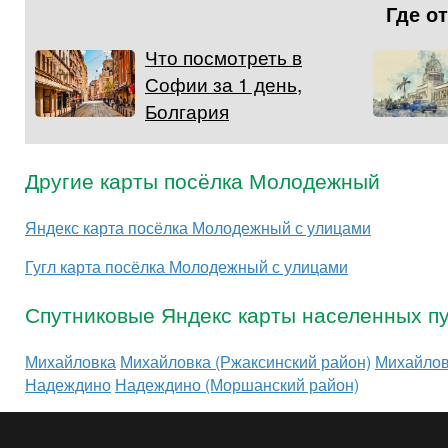
Где о
Что посмотреть в
Софии за 1 день,
Болгария
Другие карты посёлка Молодежный
Яндекс карта посёлка Молодежный с улицами
Гугл карта посёлка Молодежный с улицами
Спутниковые Яндекс карты населенных пу
Михайловка
Михайловка (Ржаксинский район)
Михайлов
Надеждино
Надеждино (Моршанский район)