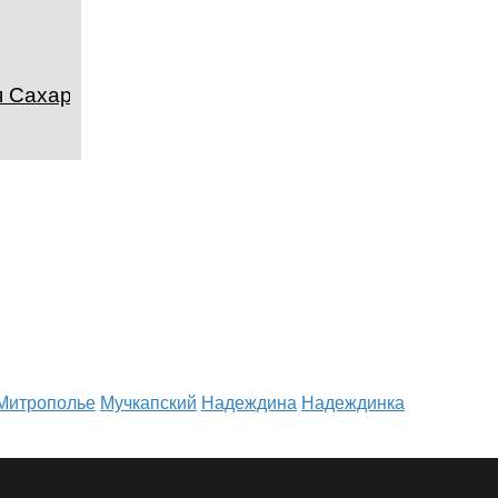
я Сахара
Митрополье
Мучкапский
Надеждина
Надеждинка