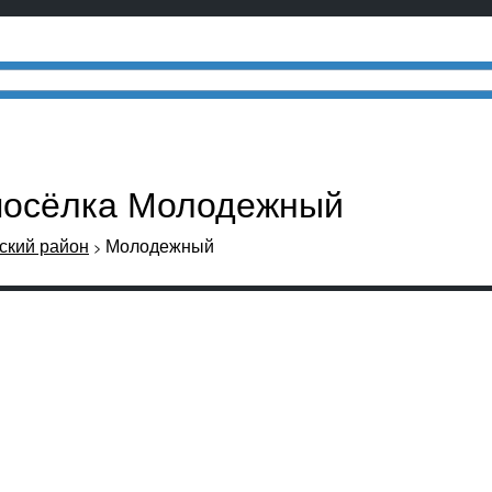
 посёлка Молодежный
кий район
Молодежный
>