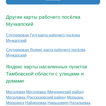
Другие карты рабочего посёлка
Мучкапский
Спутниковая Гугл карта рабочего посёлка
Мучкапский
Спутниковая Яндекс карта рабочего посёлка
Мучкапский
Яндекс карты населенных пунктов
Тамбовской области с улицами и
домами
Мосоловка
Мосоловка (Мичуринский район)
Мосоловка (Рассказовский район)
Моршань
Моршанск
Найденовка
Нарышкино
Натальевка