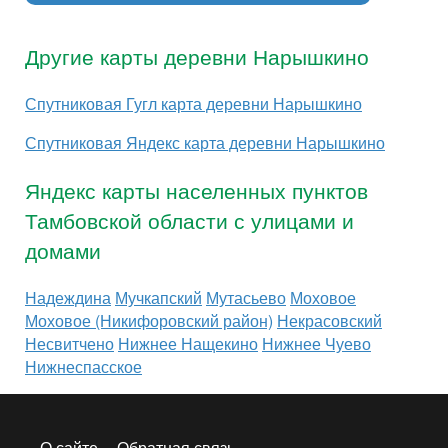
Другие карты деревни Нарышкино
Спутниковая Гугл карта деревни Нарышкино
Спутниковая Яндекс карта деревни Нарышкино
Яндекс карты населенных пунктов
Тамбовской области с улицами и
домами
Надеждина
Мучкапский
Мутасьево
Моховое
Моховое (Никифоровский район)
Некрасовский
Несвитчено
Нижнее Нащекино
Нижнее Чуево
Нижнеспасское
О сайте
Обратная связь