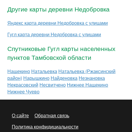
Другие карты деревни Недобровка
Яндекс карта деревни Недобровка с улицами
Гугл карта деревни Недобровка с улицами
Спутниковые Гугл карты населенных
пунктов Тамбовской области
Нащекино
Натальевка
Натальевка (Ржаксинский
район)
Нарышкино
Найденовка
Незнановка
Некрасовский
Несвитчено
Нижнее Нащекино
Нижнее Чуево
О сайте
Обратная связь
Политика конфидициальности