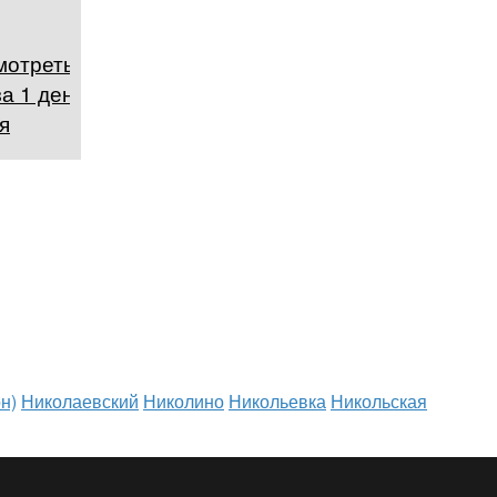
мотреть в
а 1 день,
я
н)
Николаевский
Николино
Никольевка
Никольская