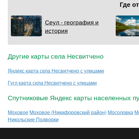
Где о
Сеул - география и
история
Другие карты села Несвитчено
Яндекс карта села Несвитчено с улицами
Гугл карта села Несвитчено с улицами
Спутниковые Яндекс карты населенных пу
Моховое
Моховое (Никифоровский район)
Мосоловка
М
Никольские Подворки