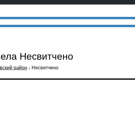
села Несвитчено
вский район
Несвитчено
>