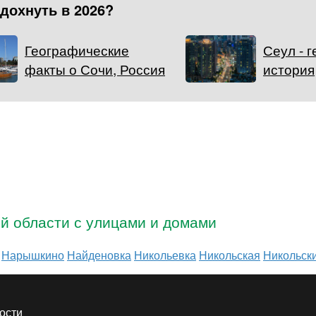
тдохнуть в 2026?
Географические
Сеул - 
факты о Сочи, Россия
история
ой области с улицами и домами
Нарышкино
Найденовка
Никольевка
Никольская
Никольск
ости