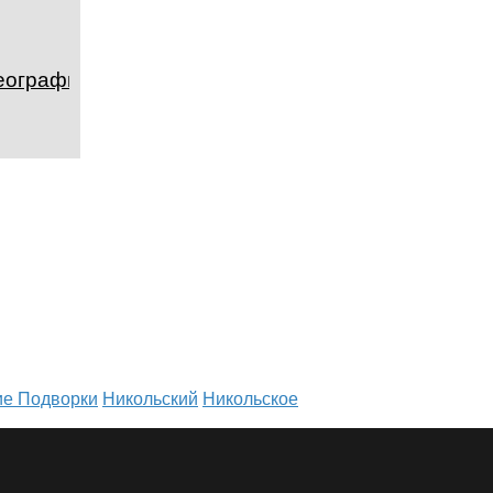
география и
ие Подворки
Никольский
Никольское