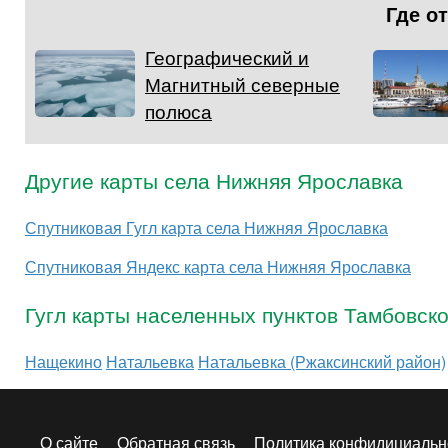
Где о
Географический и
Магнитный северные
полюса
Другие карты села Нижняя Ярославка
Спутниковая Гугл карта села Нижняя Ярославка
Спутниковая Яндекс карта села Нижняя Ярославка
Гугл карты населенных пунктов Тамбовск
Нащекино
Натальевка
Натальевка (Ржаксинский район)
О сайте
Обратная связь
Политика конфидициальн