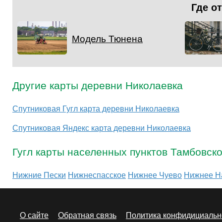
Где о
Модель Тюнена
Другие карты деревни Николаевка
Спутниковая Гугл карта деревни Николаевка
Спутниковая Яндекс карта деревни Николаевка
Гугл карты населенных пунктов Тамбовск
Нижние Пески
Нижнеспасское
Нижнее Чуево
Нижнее Н
О сайте
Обратная связь
Политика конфидициальн