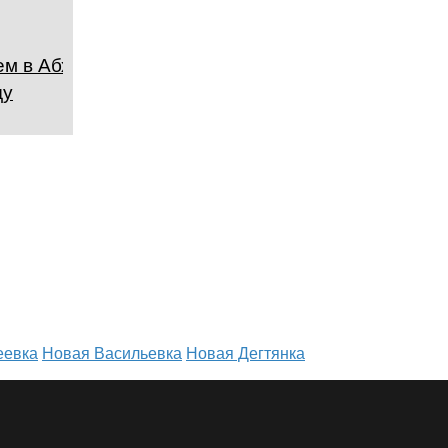
м в Абхазии в
ду
еевка
Новая Васильевка
Новая Дегтянка