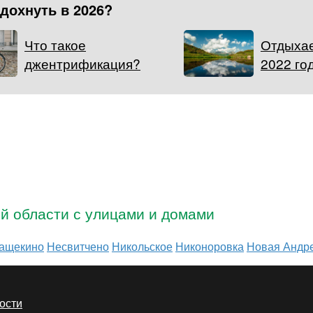
тдохнуть в 2026?
Что такое
Отдыхае
джентрификация?
2022 го
ой области с улицами и домами
ащекино
Несвитчено
Никольское
Никоноровка
Новая Андр
ости