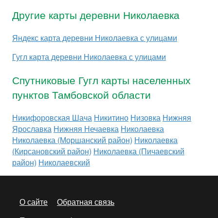
Другие карты деревни Николаевка
Яндекс карта деревни Николаевка с улицами
Гугл карта деревни Николаевка с улицами
Спутниковые Гугл карты населенных
пунктов Тамбовской области
Никифоровская Шача
Никитино
Низовка
Нижняя
Ярославка
Нижняя Нечаевка
Николаевка
Николаевка (Моршанский район)
Николаевка
(Кирсановский район)
Николаевка (Пичаевский
район)
Николаевский
О сайте
Обратная связь