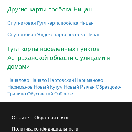
Другие карты посёлка Ницан
Спутниковая Гугл карта посёлка Ницан
Спутниковая Яндекс карта посёлка Ницан
Гугл карты населенных пунктов
Астраханской области с улицами и
домами
Началово
Начало
Нартовский
Нариманово
Нариманов
Новый Кутум
Новый Рычан
Образцово-
Травино
Обуховский
Озёрное
О сайте
Обратная связь
Политика конфидициальности