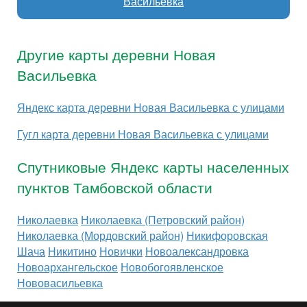
Васильевка
Другие карты деревни Новая
Васильевка
Яндекс карта деревни Новая Васильевка с улицами
Гугл карта деревни Новая Васильевка с улицами
Спутниковые Яндекс карты населенных
пунктов Тамбовской области
Николаевка
Николаевка (Петровский район)
Николаевка (Мордовский район)
Никифоровская
Шача
Никитино
Новички
Новоалександровка
Новоархангельское
Новобогоявленское
Нововасильевка