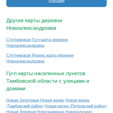
улицами
Другие карты деревни
Новоалександровка
Спутниковая Гугл карта деревни
Новоалександровка
Спутниковая Яндекс карта деревни
Новоалександровка
Гугл карты населенных пунктов
Тамбовской области с улицами и
домами
Новая Золотовка
Новая жизнь
Новая жизнь
(Тамбовский район)
Новая жизнь (Петровский район)
Новая Деревня
Новознаменка
Новокалугино