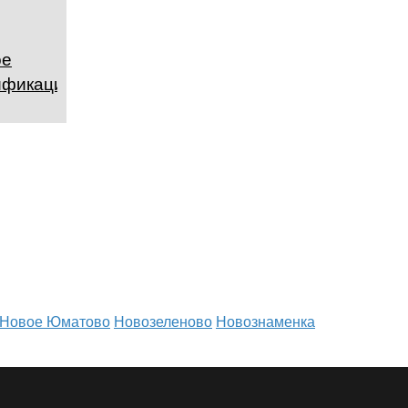
ое
ификация?
Новое Юматово
Новозеленово
Новознаменка