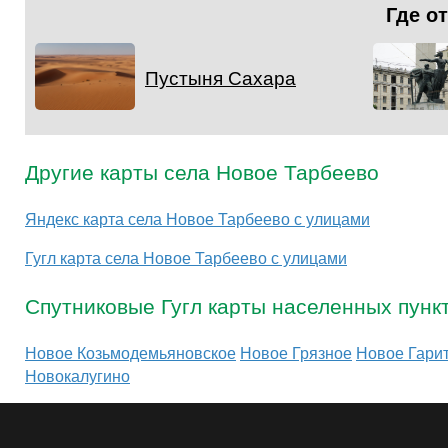
Где о
Пустыня Сахара
Другие карты села Новое Тарбеево
Яндекс карта села Новое Тарбеево с улицами
Гугл карта села Новое Тарбеево с улицами
Спутниковые Гугл карты населенных пунк
Новое Козьмодемьяновское
Новое Грязное
Новое Гари
Новокалугино