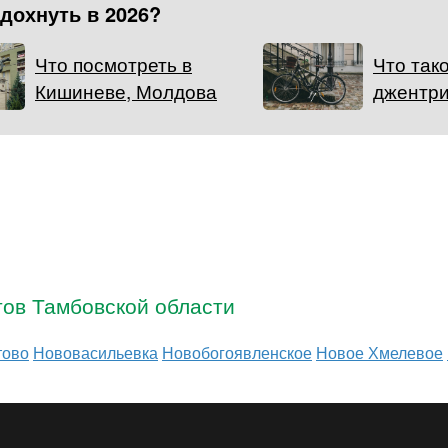
тдохнуть в 2026?
Что посмотреть в
Что так
Кишиневе, Молдова
джентр
тов Тамбовской области
тово
Нововасильевка
Новобогоявленское
Новое Хмелевое