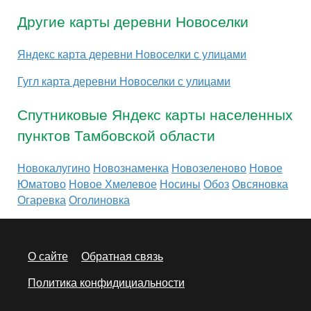
Другие карты деревни Новоселки
Яндекс карта деревни Новоселки с улицами
Гугл карта деревни Новоселки с улицами
Спутниковые Яндекс карты населенных
пунктов Тамбовской области
Новокалугино
Новознаменка
Новозеленово
Новое
Юматово
Новое Хмелевое
Носины
Обоз
Овсяновка
Огаревка
Оголиновка
О сайте
Обратная связь
Политика конфидициальности