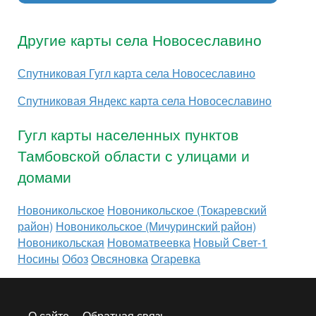
Другие карты села Новосеславино
Спутниковая Гугл карта села Новосеславино
Спутниковая Яндекс карта села Новосеславино
Гугл карты населенных пунктов
Тамбовской области с улицами и
домами
Новоникольское
Новоникольское (Токаревский
район)
Новоникольское (Мичуринский район)
Новоникольская
Новоматвеевка
Новый Свет-1
Носины
Обоз
Овсяновка
Огаревка
О сайте
Обратная связь