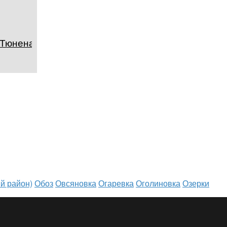
 Тюнена
й район)
Обоз
Овсяновка
Огаревка
Оголиновка
Озерки