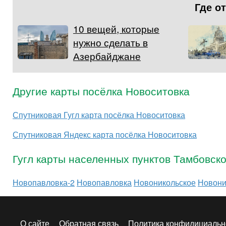
Где о
10 вещей, которые
нужно сделать в
Азербайджане
Другие карты посёлка Новоситовка
Спутниковая Гугл карта посёлка Новоситовка
Спутниковая Яндекс карта посёлка Новоситовка
Гугл карты населенных пунктов Тамбовск
Новопавловка-2
Новопавловка
Новоникольское
Новони
О сайте
Обратная связь
Политика конфидициальн