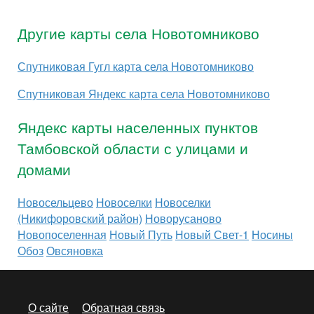
Другие карты села Новотомниково
Спутниковая Гугл карта села Новотомниково
Спутниковая Яндекс карта села Новотомниково
Яндекс карты населенных пунктов
Тамбовской области с улицами и
домами
Новосельцево
Новоселки
Новоселки
(Никифоровский район)
Новорусаново
Новопоселенная
Новый Путь
Новый Свет-1
Носины
Обоз
Овсяновка
О сайте
Обратная связь