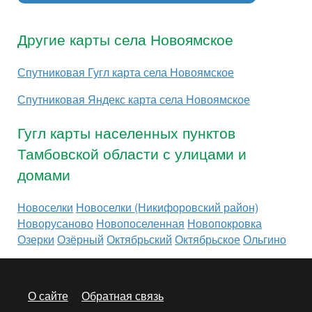
Другие карты села Новоямское
Спутниковая Гугл карта села Новоямское
Спутниковая Яндекс карта села Новоямское
Гугл карты населенных пунктов
Тамбовской области с улицами и
домами
Новоселки
Новоселки (Никифоровский район)
Новорусаново
Новопоселенная
Новопокровка
Озерки
Озёрный
Октябрьский
Октябрьское
Ольгино
О сайте
Обратная связь