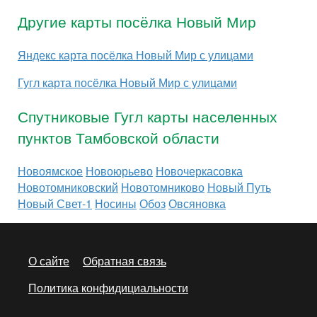
Другие карты посёлка Новый Мир
Яндекс карта посёлка Новый Мир с улицами
Гугл карта посёлка Новый Мир с улицами
Спутниковые Гугл карты населенных
пунктов Тамбовской области
Новоямское
Новоюрьево
Новочеркасовка
Новотомниковский
Новотомниково
Новый Путь
Новый Свет-1
Носины
Обоз
Овсяновка
О сайте
Обратная связь
Политика конфидициальности