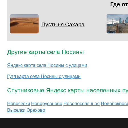
Где о
Пустыня Сахара
Другие карты села Носины
Яндекс карта села Носины с улицами
Гугл карта села Носины с улицами
Спутниковые Яндекс карты населенных пу
Новоселки
Новорусаново
Новопоселенная
Новопокров
Выселки
Орехово