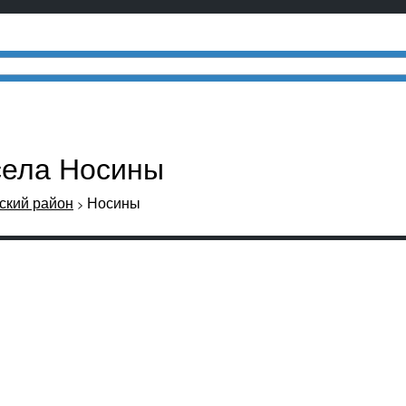
села Носины
кий район
Носины
>