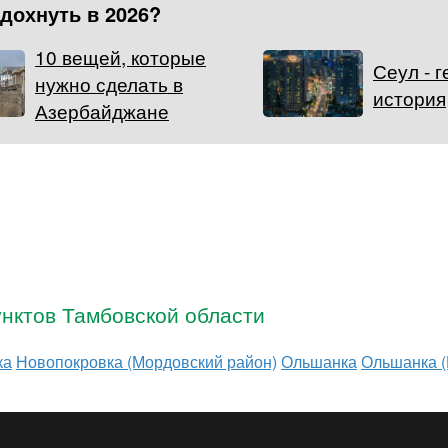
тдохнуть в 2026?
10 вещей, которые
Сеул - 
нужно сделать в
история
Азербайджане
нктов Тамбовской области
ка
Новопокровка (Мордовский район)
Ольшанка
Ольшанка (