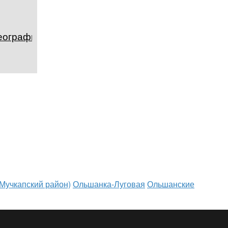
география и
Мучкапский район)
Ольшанка-Луговая
Ольшанские