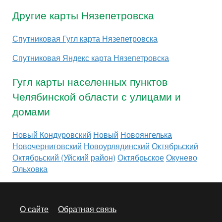
Другие карты Нязепетровска
Спутниковая Гугл карта Нязепетровска
Спутниковая Яндекс карта Нязепетровска
Гугл карты населенных пунктов
Челябинской области с улицами и
домами
Новый Кондуровский
Новый
Новоянгелька
Новочерниговский
Новоурлядинский
Октябрьский
Октябрьский (Уйский район)
Октябрьское
Окунево
Ольховка
О сайте
Обратная связь