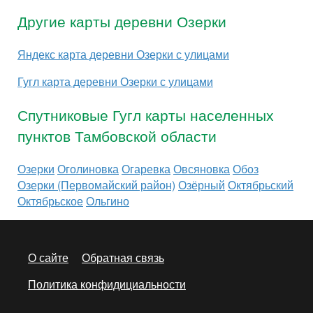
Другие карты деревни Озерки
Яндекс карта деревни Озерки с улицами
Гугл карта деревни Озерки с улицами
Спутниковые Гугл карты населенных
пунктов Тамбовской области
Озерки
Оголиновка
Огаревка
Овсяновка
Обоз
Озерки (Первомайский район)
Озёрный
Октябрьский
Октябрьское
Ольгино
О сайте
Обратная связь
Политика конфидициальности