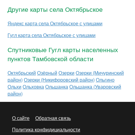
Другие карты села Октябрьское
Яндекс карта села Октябрьское с улицами
Гугл карта села Октябрьское с улицами
Спутниковые Гугл карты населенных
пунктов Тамбовской области
Октябрьский
Озёрный
Озерки
Озерки (Мичуринский
район)
Озерки (Никифоровский район)
Ольгино
Ольхи
Ольховка
Ольшанка
Ольшанка (Уваровский
район)
О сайте
Обратная связь
Политика конфидициальности