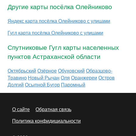
Другие карты посёлка Олейниково
Яндекс карта посёлка Олейниково с улицами
Гугл карта посёлка Олейниково с улицами
Спутниковые Гугл карты населенных
пунктов Астраханской области
Октябрьский
Озёрное
Обуховский
Образцово-
Травино
Новый Рычан
Оля
Оранжереи
Остров
Долгий
Осыпной Бугор
Паромный
О сайте
Обратная связь
Политика конфидициальности