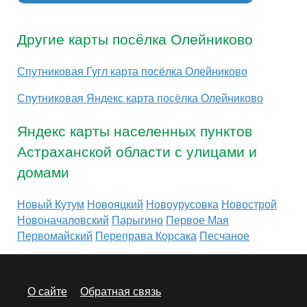
Другие карты посёлка Олейниково
Спутниковая Гугл карта посёлка Олейниково
Спутниковая Яндекс карта посёлка Олейниково
Яндекс карты населенных пунктов
Астраханской области с улицами и
домами
Новый Кутум
Новояцкий
Новоурусовка
Новострой
Новоначаловский
Парыгино
Первое Мая
Первомайский
Переправа Корсака
Песчаное
О сайте
Обратная связь