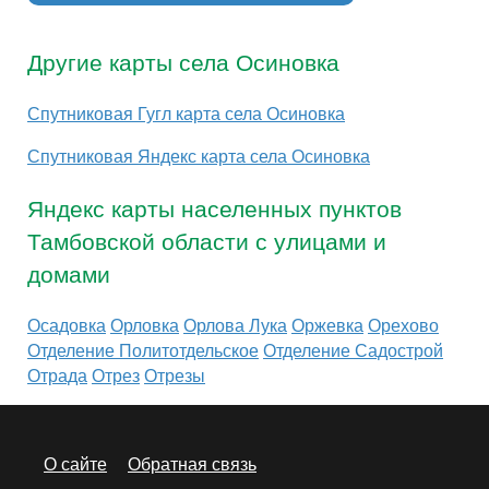
Другие карты села Осиновка
Спутниковая Гугл карта села Осиновка
Спутниковая Яндекс карта села Осиновка
Яндекс карты населенных пунктов
Тамбовской области с улицами и
домами
Осадовка
Орловка
Орлова Лука
Оржевка
Орехово
Отделение Политотдельское
Отделение Садострой
Отрада
Отрез
Отрезы
О сайте
Обратная связь