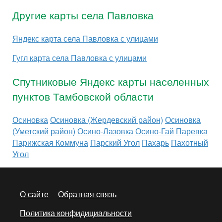
Другие карты села Павловка
Яндекс карта села Павловка с улицами
Гугл карта села Павловка с улицами
Спутниковые Яндекс карты населенных
пунктов Тамбовской области
Осиновка
Осиновка (Жердевский район)
Осиновка
(Уметский район)
Осино-Лазовка
Осино-Гай
Паревка
Парижская Коммуна
Парский Угол
Пахарь
Пахотный
Угол
О сайте
Обратная связь
Политика конфидициальности