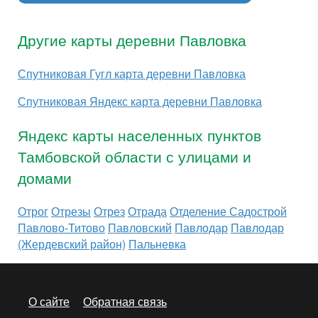
Другие карты деревни Павловка
Спутниковая Гугл карта деревни Павловка
Спутниковая Яндекс карта деревни Павловка
Яндекс карты населенных пунктов
Тамбовской области с улицами и
домами
Отрог
Отрезы
Отрез
Отрада
Отделение Садострой
Павлово-Титово
Павловский
Павлодар
Павлодар
(Жердевский район)
Пальневка
О сайте
Обратная связь