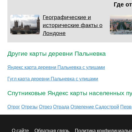
Где о
Географические и
исторические факты о
Лондоне
Другие карты деревни Пальневка
Яндекс карта деревни Пальневка с улицами
Гугл карта деревни Пальневка с улицами
Спутниковые Яндекс карты населенных пу
Отрог
Отрезы
Отрез
Отрада
Отделение Садострой
Перв
О сайте
Обратная связь
Политика конфидициальн