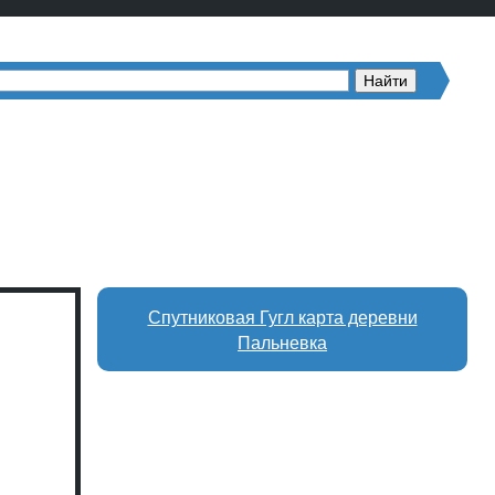
Спутниковая Гугл карта деревни
Пальневка