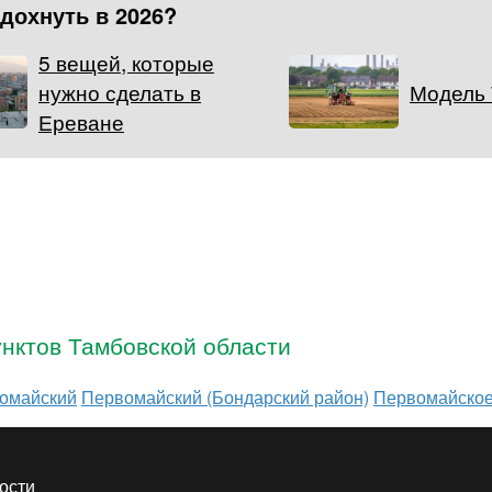
тдохнуть в 2026?
5 вещей, которые
нужно сделать в
Модель
Ереване
нктов Тамбовской области
омайский
Первомайский (Бондарский район)
Первомайско
ости