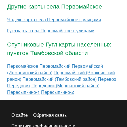
Другие карты села Первомайское
Яндекс карта села Первомайское с улицами
Гугл карта села Первомайское с улицами
Спутниковые Гугл карты населенных
пунктов Тамбовской области
Первомайское
Первомайский
Первомайский
(Инжавинский район)
Первомайский (Ржаксинский
район)
Первомайский (Тамбовский район)
Перевоз
Передовик
Передовик (Моршанский район)
Пересыпкино-1
Пересыпкино-2
О сайте
Обратная связь
Политика конфидициальности