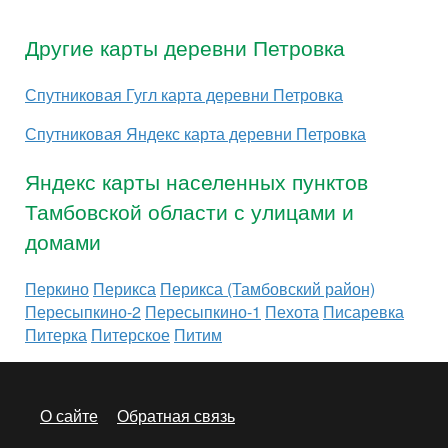
Другие карты деревни Петровка
Спутниковая Гугл карта деревни Петровка
Спутниковая Яндекс карта деревни Петровка
Яндекс карты населенных пунктов
Тамбовской области с улицами и
домами
Перкино
Перикса
Перикса (Тамбовский район)
Пересыпкино-2
Пересыпкино-1
Пехота
Писаревка
Питерка
Питерское
Питим
О сайте
Обратная связь