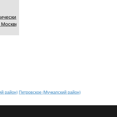
ические
 Москве
ий район)
Петровское (Мучкапский район)