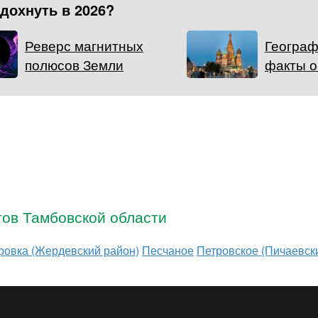
тдохнуть в 2026?
Реверс магнитных
Географ
полюсов Земли
факты о
тов Тамбовской области
ровка (Жердевский район)
Песчаное
Петровское (Пичаевск