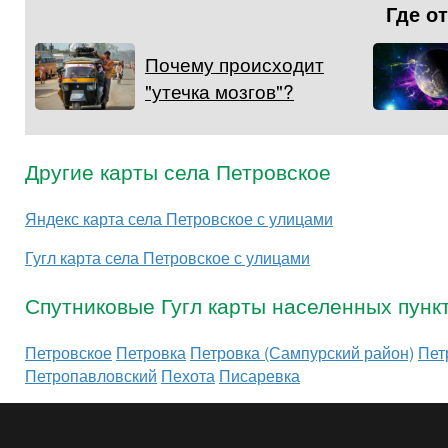
Где о
Почему происходит
"утечка мозгов"?
Другие карты села Петровское
Яндекс карта села Петровское с улицами
Гугл карта села Петровское с улицами
Спутниковые Гугл карты населенных пунк
Петровское
Петровка
Петровка (Сампурский район)
Пет
Петропавловский
Пехота
Писаревка