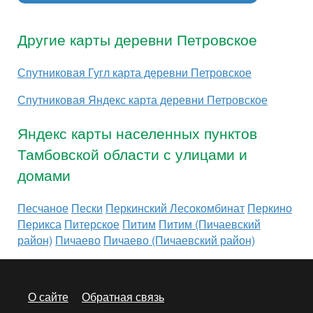
Другие карты деревни Петровское
Спутниковая Гугл карта деревни Петровское
Спутниковая Яндекс карта деревни Петровское
Яндекс карты населенных пунктов
Тамбовской области с улицами и
домами
Песчаное
Пески
Перкинский Лесокомбинат
Перкино
Перикса
Питерское
Питим
Питим (Пичаевский
район)
Пичаево
Пичаево (Пичаевский район)
О сайте
Обратная связь