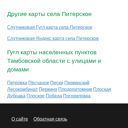
Другие карты села Питерское
Спутниковая Гугл карта села Питерское
Спутниковая Яндекс карта села Питерское
Гугл карты населенных пунктов
Тамбовской области с улицами и
домами
Петровка
Песчаное
Пески
Перкинский
Лесокомбинат
Перкино
Плодопитомник
Плоская
Дубрава
Плоское
Победа
Погореловка
О сайте
Обратная связь