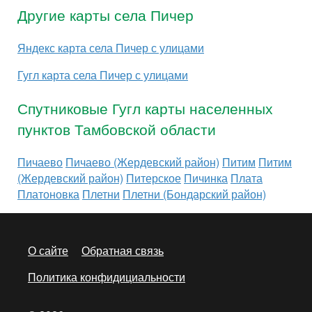
Другие карты села Пичер
Яндекс карта села Пичер с улицами
Гугл карта села Пичер с улицами
Спутниковые Гугл карты населенных
пунктов Тамбовской области
Пичаево
Пичаево (Жердевский район)
Питим
Питим
(Жердевский район)
Питерское
Пичинка
Плата
Платоновка
Плетни
Плетни (Бондарский район)
О сайте
Обратная связь
Политика конфидициальности