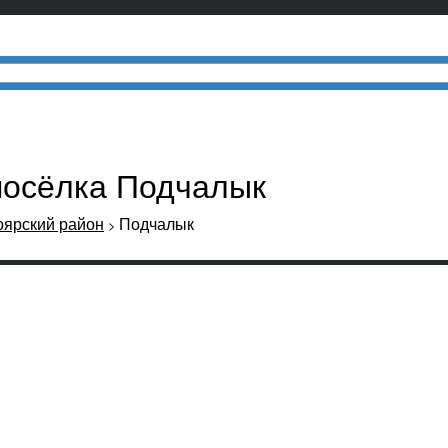
посёлка Подчалык
оярский район
Подчалык
>