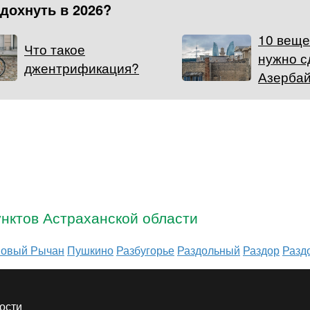
тдохнуть в 2026?
10 веще
Что такое
нужно с
джентрификация?
Азерба
нктов Астраханской области
овый Рычан
Пушкино
Разбугорье
Раздольный
Раздор
Разд
ости