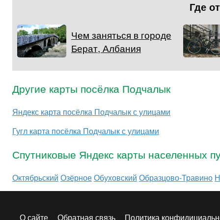
Где о
Чем заняться в городе
Берат, Албания
Другие карты посёлка Подчалык
Яндекс карта посёлка Подчалык с улицами
Гугл карта посёлка Подчалык с улицами
Спутниковые Яндекс карты населенных пу
Октябрьский
Озёрное
Обуховский
Образцово-Травино
Н
О сайте
Обратная связь
Политика конфидициальн