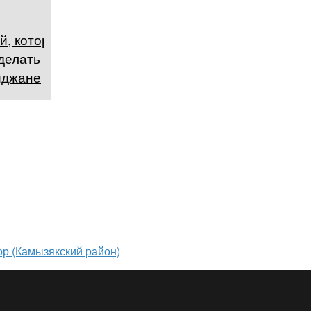
й, которые
делать в
йджане
ор (Камызякский район)