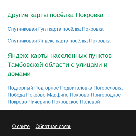
Другие карты посёлка Покровка
Спутниковая Гугл карта посёлка Покровка
Спутниковая Яндекс карта посёлка Покровка
Яндекс карты населенных пунктов
Тамбовской области с улицами и
домами
Подгорный
Подгорное
Подвигаловка
Погореловка
Победа
Покрово-Марфино
Покрово-Пригородное
Покрово-Чичерино
Покровское
Полевой
О сайте
Обратная связь