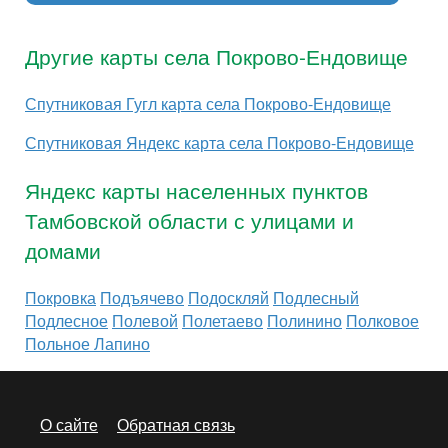
Другие карты села Покрово-Ендовище
Спутниковая Гугл карта села Покрово-Ендовище
Спутниковая Яндекс карта села Покрово-Ендовище
Яндекс карты населенных пунктов
Тамбовской области с улицами и
домами
Покровка
Подъячево
Подоскляй
Подлесный
Подлесное
Полевой
Полетаево
Полинино
Полковое
Польное Лапино
О сайте
Обратная связь