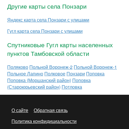
Другие карты села Понзари
Яндекс карта села Понзари с улицами
Гугл карта села Понзари с улицами
Спутниковые Гугл карты населенных
пунктов Тамбовской области
Поляково
Польной Воронеж-2
Польной Воронеж-1
Польное Лапино
Полковое
Понзари
Поповка
Поповка (Моршанский район)
Поповка
(Староюрьевский район)
Потловка
О сайте
Обратная связь
Политика конфидициальности