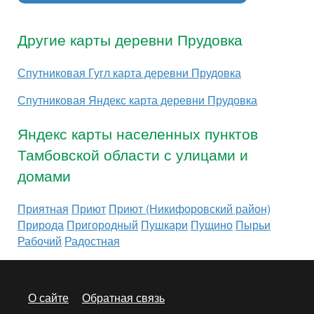
Другие карты деревни Прудовка
Спутниковая Гугл карта деревни Прудовка
Спутниковая Яндекс карта деревни Прудовка
Яндекс карты населенных пунктов
Тамбовской области с улицами и
домами
Приятная
Приют
Приют (Никифоровский район)
Природа
Пригородный
Пушкари
Пущино
Пырьи
Рабочий
Радостная
О сайте
Обратная связь