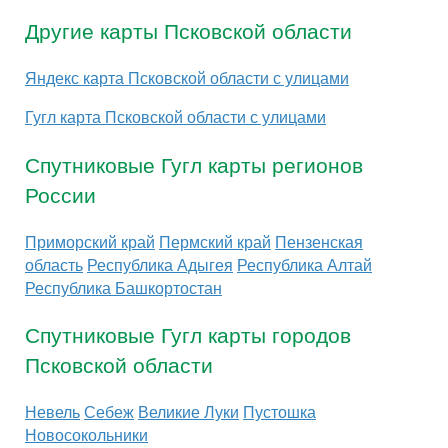
Другие карты Псковской области
Яндекс карта Псковской области с улицами
Гугл карта Псковской области с улицами
Спутниковые Гугл карты регионов
России
Приморский край
Пермский край
Пензенская
область
Республика Адыгея
Республика Алтай
Республика Башкортостан
Спутниковые Гугл карты городов
Псковской области
Невель
Себеж
Великие Луки
Пустошка
Новосокольники