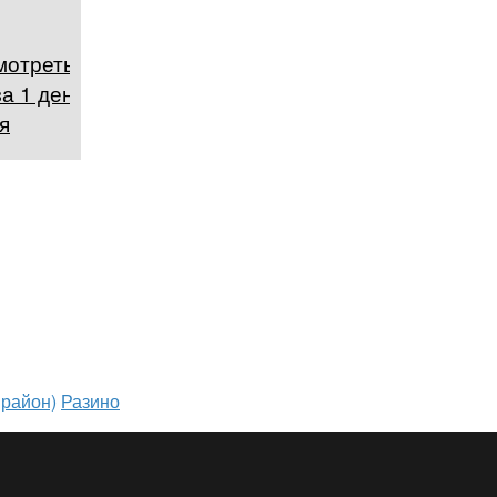
мотреть в
а 1 день,
я
 район)
Разино