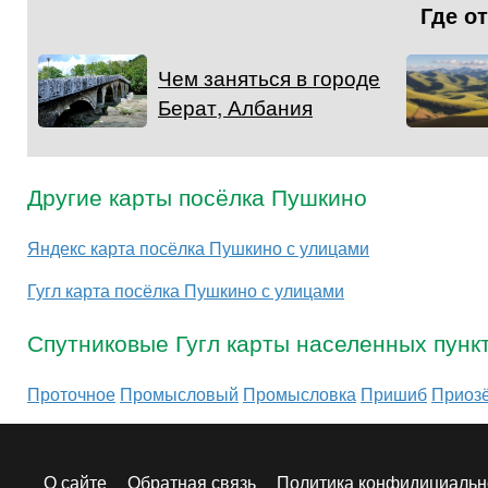
Где о
Чем заняться в городе
Берат, Албания
Другие карты посёлка Пушкино
Яндекс карта посёлка Пушкино с улицами
Гугл карта посёлка Пушкино с улицами
Спутниковые Гугл карты населенных пунк
Проточное
Промысловый
Промысловка
Пришиб
Приоз
О сайте
Обратная связь
Политика конфидициальн