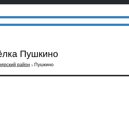
сёлка Пушкино
оярский район
Пушкино
>