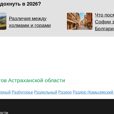
тдохнуть в 2026?
Что пос
Различия между
Софии з
холмами и горами
Болгари
тов Астраханской области
ёрный
Разбугорье
Раздольный
Раздор
Раздор (Камызякский
ости