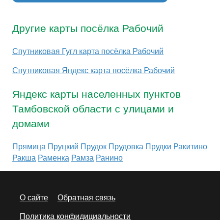
Другие карты посёлка Рабочий
Спутниковая Гугл карта посёлка Рабочий
Спутниковая Яндекс карта посёлка Рабочий
Яндекс карты населенных пунктов
Тамбовской области с улицами и
домами
Прямица
Пруцкий
Прудок
Прудовка
Прудки
Ракитино
Ракша
Раменка
Рамза
Ранино
О сайте
Обратная связь
Политика конфидициальности