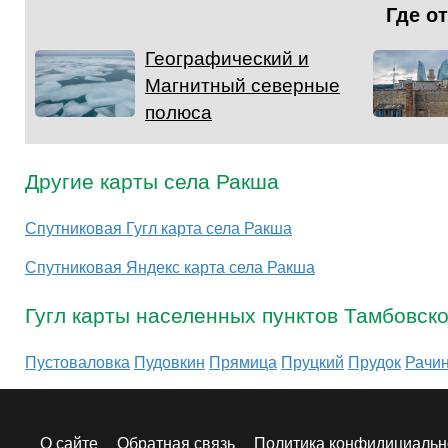
Где о
Географический и
Магнитный северные
полюса
Другие карты села Ракша
Спутниковая Гугл карта села Ракша
Спутниковая Яндекс карта села Ракша
Гугл карты населенных пунктов Тамбовск
Пустоваловка
Пудовкин
Прямица
Пруцкий
Прудок
Рачи
О сайте
Обратная связь
Политика конфидициальн