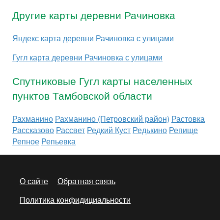
Другие карты деревни Рачиновка
Яндекс карта деревни Рачиновка с улицами
Гугл карта деревни Рачиновка с улицами
Спутниковые Гугл карты населенных
пунктов Тамбовской области
Рахманино
Рахманино (Петровский район)
Растовка
Рассказово
Рассвет
Редкий Куст
Редькино
Репище
Репное
Репьевка
О сайте
Обратная связь
Политика конфидициальности