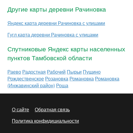
Другие карты деревни Рачиновка
Яндекс карта деревни Рачиновка с улицами
Гугл карта деревни Рачиновка с улицами
Спутниковые Яндекс карты населенных
пунктов Тамбовской области
Раево
Радостная
Рабочий
Пырьи
Пущино
Рождественское
Розановка
Романовка
Романовка
(Инжавинский район)
Роща
О сайте
Обратная связь
Политика конфидициальности