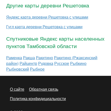
Другие карты деревни Решетовка
Яндекс карта деревни Решетовка с улицами
Гугл карта деревни Решетовка с улицами
Спутниковые Яндекс карты населенных
пунктов Тамбовской области
Раменка
Ракша
Ракитино
Ракитино (Ржаксинский
район)
Райцентр
Рудовка
Русское
Рыбкино
Рыбновский
Рыбное
О сайте
Обратная связь
Политика конфидициальности