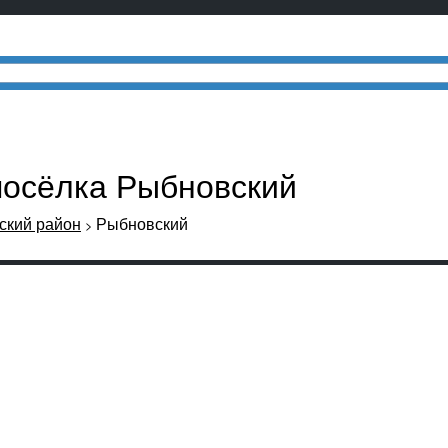
посёлка Рыбновский
кий район
Рыбновский
>