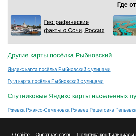
Где о
Географические
факты о Сочи, Россия
Другие карты посёлка Рыбновский
Яндекс карта посёлка Рыбновский с улицами
Гугл карта посёлка Рыбновский с улицами
Спутниковые Яндекс карты населенных пу
Ржевка
Ржаксо-Семеновка
Ржавец
Решетовка
Репьевк
О сайте
Обратная связь
Политика конфидициальн