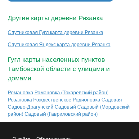
Другие карты деревни Рязанка
Спутниковая Гугл карта деревни Рязанка
Спутниковая Яндекс карта деревни Рязанка
Гугл карты населенных пунктов
Тамбовской области с улицами и
домами
Романовка
Романовка (Токаревский район)
Розановка
Рождественское
Родионовка
Садовая
Садово-Драгунский
Садовый
Садовый (Мордовский
район)
Садовый (Гавриловский район)
О сайте
Обратная связь